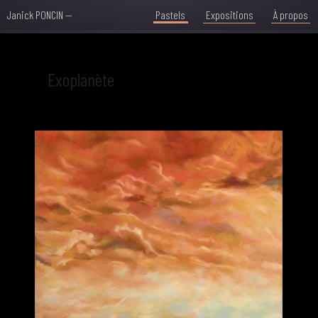
Janick PONCIN
—
Pastels
Expositions
À propos
Exoplanète